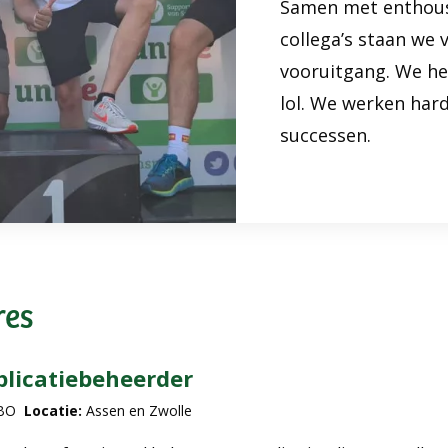
Samen met enthous
collega’s staan we 
vooruitgang. We he
lol. We werken har
successen.
res
plicatiebeheerder
BO
Locatie:
Assen en Zwolle