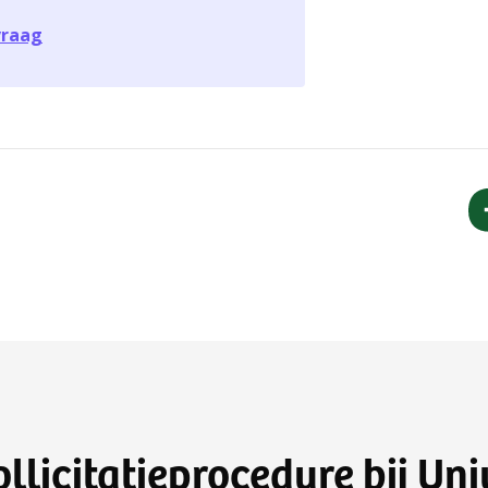
 vraag
ollicitatieprocedure bij Uni