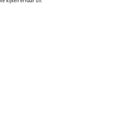
 We kijken ernaar uit