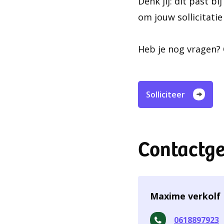
Denk jij: dit past bi
om jouw sollicitati
Heb je nog vragen? O
Solliciteer
Contactg
Maxime verkolf
0618897923