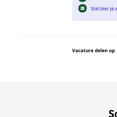
Stel hier je
Vacature delen op
S