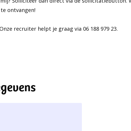
j mij? Solliciteer dan direct via de sollicitatiebutton.
e te ontvangen!
nze recruiter helpt je graag via 06 188 979 23.
egevens