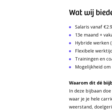
Wat wij bied
Salaris vanaf €2.
13e maand + vak
Hybride werken (
Flexibele werkti
Trainingen en coa
Mogelijkheid om 
Waarom dit dé biijb
In deze bijbaan doe
waar je je hele car
weerstand, doelger