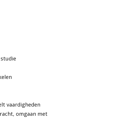
 studie
kelen
kelt vaardigheden
skracht, omgaan met