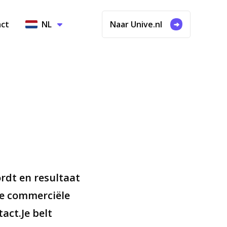
ct
NL
Naar Unive.nl
ordt en resultaat
we commerciële
act.Je belt