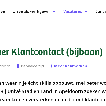
ivé
Univé als werkgever
Vacatures
Conta
r Klantcontact (bijbaan)
ldoorn
Bepaalde tijd
Meer kenmerken
aan waarin je écht skills opbouwt, snel beter w
 Bij Univé Stad en Land in Apeldoorn zoeken 
 team komen versterken in outbound klantcont